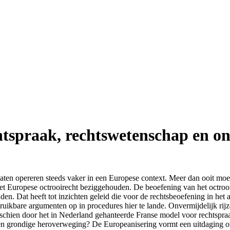
htspraak, rechtswetenschap en o
aten opereren steeds vaker in een Europese context. Meer dan ooit moet
t het Europese octrooirecht beziggehouden. De beoefening van het octro
anden. Dat heeft tot inzichten geleid die voor de rechtsbeoefening in he
bruikbare argumenten op in procedures hier te lande. Onvermijdelijk rij
schien door het in Nederland gehanteerde Franse model voor rechtspraa
een grondige heroverweging? De Europeanisering vormt een uitdaging om