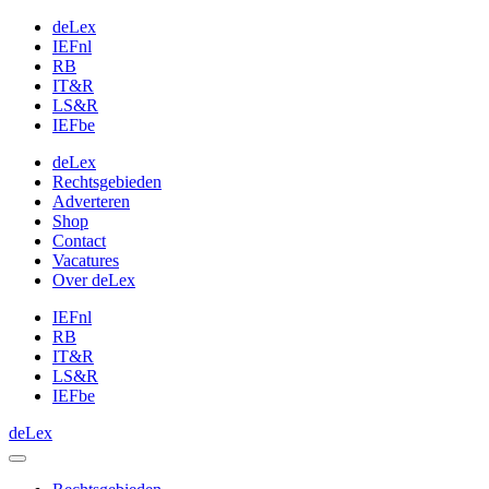
deLex
IEFnl
RB
IT&R
LS&R
IEFbe
deLex
Rechtsgebieden
Adverteren
Shop
Contact
Vacatures
Over deLex
IEFnl
RB
IT&R
LS&R
IEFbe
deLex