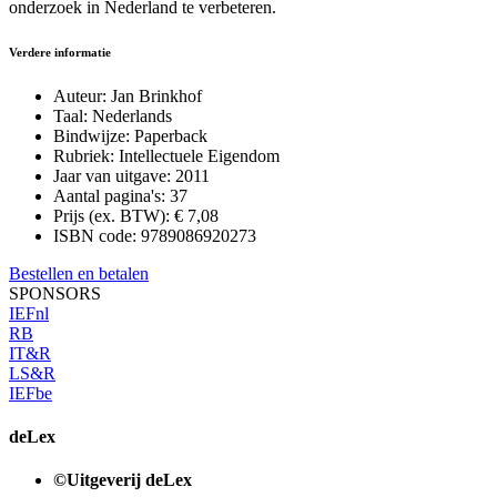
onderzoek in Nederland te verbeteren.
Verdere informatie
Auteur:
Jan Brinkhof
Taal:
Nederlands
Bindwijze:
Paperback
Rubriek:
Intellectuele Eigendom
Jaar van uitgave:
2011
Aantal pagina's:
37
Prijs (ex. BTW):
€ 7,08
ISBN code:
9789086920273
Bestellen en betalen
SPONSORS
IEFnl
RB
IT&R
LS&R
IEFbe
deLex
©Uitgeverij deLex