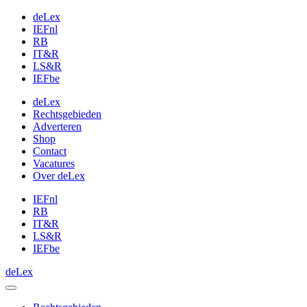
deLex
IEFnl
RB
IT&R
LS&R
IEFbe
deLex
Rechtsgebieden
Adverteren
Shop
Contact
Vacatures
Over deLex
IEFnl
RB
IT&R
LS&R
IEFbe
deLex