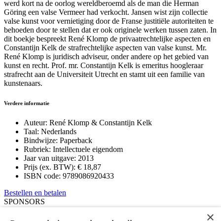
werd kort na de oorlog wereldberoemd als de man die Herman
Göring een valse Vermeer had verkocht. Jansen wist zijn collectie
valse kunst voor vernietiging door de Franse justitiële autoriteiten te
behoeden door te stellen dat er ook originele werken tussen zaten. In
dit boekje bespreekt René Klomp de privaatrechtelijke aspecten en
Constantijn Kelk de strafrechtelijke aspecten van valse kunst. Mr.
René Klomp is juridisch adviseur, onder andere op het gebied van
kunst en recht. Prof. mr. Constantijn Kelk is emeritus hoogleraar
strafrecht aan de Universiteit Utrecht en stamt uit een familie van
kunstenaars.
Verdere informatie
Auteur:
René Klomp & Constantijn Kelk
Taal:
Nederlands
Bindwijze:
Paperback
Rubriek:
Intellectuele eigendom
Jaar van uitgave:
2013
Prijs (ex. BTW):
€ 18,87
ISBN code:
9789086920433
Bestellen en betalen
SPONSORS
IEFnl
×
RB