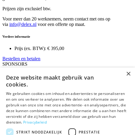
Prijzen zijn exclusief btw.
Voor meer dan 20 werknemers, neem contact met ons op
via
info@delex.nl
voor een offerte op maat.
Verdere informatie
Prijs (ex. BTW):
€ 395,00
Bestellen en betalen
SPONSORS
IEFnl
×
RB
Deze website maakt gebruik van
IT&R
cookies.
LS&R
IEFbe
We gebruiken cookies om inhoud en advertenties te personaliseren
en om ons verkeer te analyseren. We delen ook informatie over uw
deLex
gebruik van onze site met onze advertentie- en analysepartners, die
deze kunnen combineren met andere informatie die u aan hen heeft
©Uitgeverij deLex
verstrekt of die zij hebben verzameld door uw gebruik van hun
diensten.
Privacybeleid
Bezoekadres
Korte Leidsedwarsstraat 12 II
STRIKT NOODZAKELIJK
PRESTATIE