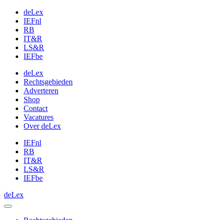
deLex
IEFnl
RB
IT&R
LS&R
IEFbe
deLex
Rechtsgebieden
Adverteren
Shop
Contact
Vacatures
Over deLex
IEFnl
RB
IT&R
LS&R
IEFbe
deLex