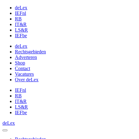
deLex
IEFnl
RB
IT&R
LS&R
IEFbe
deLex
Rechtsgebieden
Adverteren
Shop
Contact
Vacatures
Over deLex
IEFnl
RB
IT&R
LS&R
IEFbe
deLex