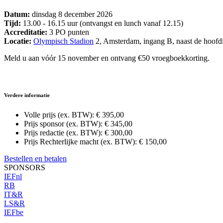
Datum:
dinsdag 8 december 2026
Tijd:
13.00 - 16.15 uur (ontvangst en lunch vanaf 12.15)
Accreditatie:
3 PO punten
Locatie:
Olympisch Stadion
2, Amsterdam, ingang B, naast de hoofdi
Meld u aan vóór 15 november en ontvang €50 vroegboekkorting.
Verdere informatie
Volle prijs (ex. BTW):
€ 395,00
Prijs sponsor (ex. BTW):
€ 345,00
Prijs redactie (ex. BTW):
€ 300,00
Prijs Rechterlijke macht (ex. BTW):
€ 150,00
Bestellen en betalen
SPONSORS
IEFnl
RB
IT&R
LS&R
IEFbe